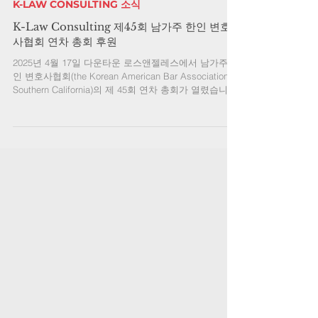
2025년 4월 21일
K-LAW CONSULTING 소식
K-Law Consulting 제45회 남가주 한인 변호
사협회 연차 총회 후원
2025년 4월 17일 다운타운 로스앤젤레스에서 남가주 한
인 변호사협회(the Korean American Bar Association of
Southern California)의 제 45회 연차 총회가 열렸습니다.
이날 행사에는 한인 변호사, 정부기관 관계자, 각계 전
문가와 기업관계자 등 약 500명 이상이 참석하였으며,
케이로 컨설팅 이진희 대표 변호사도 본 행사 후원자로
서 참석하여 여러 전문가들과 교류하고 네트워크를 다
지는 유익한 시간을 가졌습니다.