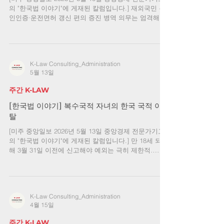
금융거래, 국세, 지방세, 연금, 토지, 건축물, 자동차 등
의 "한국법 이야기"에 게재된 칼럼입니다.] 재외국민 본
주요 재산 정보를 한 번에 조회할 수 있다. 사망신고와
인인증·운전면허 갱신 편의 증진 병역 의무는 엄격해
동시에 신청하거나, 사망일이 속
져…여행 허가 기간 단축 미주 한인들이 한국 관련 업무
를 처리할 때 가장 자주 부딪히는 어려움 중 하나가 ‘본
인인증’이다. 특히 한국 휴대전화가 없으면 공공 웹사이
트 이용이나 인증서 발급 단계에서 막히는 경우가 많았
K-Law Consulting_Administration
다. 이 때문에 실제로 한국에 거주하지 않으면서도 한국
5월 13일
휴대전화 요금을 계속 내거나, 인증서 발급을 위해 멀리
떨어진 재외공관을 직접 방문해야 하는 불편이 작지 않
주간 K-LAW
았다. 한국 정부는 지난달 6일, 재외국민이 한국 휴대전
화 없이도 ‘재외국민 인증서’를 발급받아 공공 웹사이트
[한국법 이야기] 복수국적 자녀의 한국 국적 이
인증 등에 이용할 수 있도록 서비스를 개선했다고 발표
탈
했다. 재외국민등록이 되어 있고, 주민등록번호와 유효
[미주 중앙일보 2026년 5월 13일 중앙경제 전문가기고
한 대한민국 전자여권을 보유한 경우 민간 금융 앱을 통
의 "한국법 이야기"에 게재된 칼럼입니다.] 만 18세 되는
해 인증서를 발급받을 수 있도록 한 것이다. 이후
해 3월 31일 이전에 신고해야 예외는 극히 제한적…선
택기간 확인에 주의 미국에서 태어난 자녀는 미국 시민
권자만 된다고 생각하기 쉽다. 그러나 한국법상 동시에
대한민국 국민일 수 있다. 자녀 출생 당시 부모 중 한 명
이 대한민국 국적자였다면 자녀는 출생과 동시에 한국
K-Law Consulting_Administration
국적을 취득할 수 있다. 한국에 출생신고를 하지 않았거
4월 15일
나 한국 여권을 만든 적이 없더라도 결론이 달라지는 것
은 아니다. 다만 반드시 먼저 보아야 할 것은 자녀의 출
주간 K-LAW