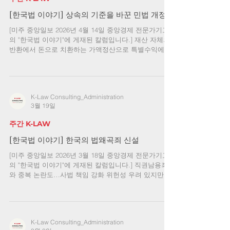
생 시점이다. 과거에는 원칙적으로 아버지가 대한민국
국민인지 아닌지를 중심으로 판단하는 부계혈통주의가
[한국법 이야기] 상속의 기준을 바꾼 민법 개정
적용되었다. 이후 1998년 6월 14일 시행된 개정 국적법
[미주 중앙일보 2026년 4월 14일 중앙경제 전문가기고
으로 부모양계혈통주의가 도입되면서, 아버지뿐 아니라
의 "한국법 이야기"에 게재된 칼럼입니다.] 재산 자체의
어머니가 대한민국 국민인 경우에도 자녀가 한국 국적
반환에서 돈으로 치환하는 가액정산으로 특별수익에 관
을 취득할 수 있게 되었다. 성별도 중요하다.
한 기여분과 실질적인 적용시점도 중요 상속법상 유류
분은 일정한 상속인에게 최소한의 몫을 보장하기 위한
제도이지만, 종전에는 재산 자체, 즉 부동산 지분이나
주식 일부 등을 반환하는 것이 원칙이어서 상속 분쟁의
K-Law Consulting_Administration
중심에 서는 경우가 많았다. 분쟁 과정에서 한 채의 부
3월 19일
동산이 공유가 되고 가족회사 지분이 쪼개지면서, 경매
나 경영권 분쟁으로 이어지는 일도 적지 않았다. 종전에
주간 K-LAW
도 예외적으로 가액, 즉 현금으로 반환하는 것이 가능했
지만, 예외적 처리에 의존하는 방식은 언제나 예측하기
[한국법 이야기] 한국의 법왜곡죄 신설
어려운 상황을 낳았다. 그런 점에서 최근 상속법개정으
[미주 중앙일보 2026년 3월 18일 중앙경제 전문가기고
로 유류분 반환이 원칙적으로 재산 자체의 반환이 아니
의 "한국법 이야기"에 게재된 칼럼입니다.] 직권남용죄
라 가액 지급, 즉 돈으로 정산하는 구조로 바뀐 것은 환
와 중복 논란도…사법 책임 강화 위헌성 우려 있지만 향
영할 만하다. 다만 가액을 반환해야 하는 경우, 그 현금
후 신중한 운용 과제 이른바 ‘법왜곡죄’를 신설하는 형법
재
개정안이 최근 한국 국회를 통과하고 국무회의 의결까
지 거쳤다. 구체적으로 법왜곡죄는 형사사건의 재판에
관여하는 법관, 검사, 수사기관 종사자가 특정 당사자에
K-Law Consulting_Administration
게 위법하거나 부당한 이익을 주거나 권익을 해할 목적