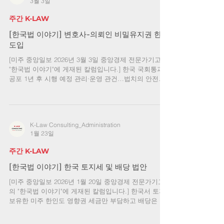
3월 3일
으로 법령을 의도적으로 오적용하거나, 증거를 인멸·위
조·변조하거나, 위법수집증거를 사용하는 등의 행위를
주간 K-LAW
처벌 대상으로 한다. 사실 형법에는 이미 직권남용죄가
규정되어 있고, 그동안 법왜곡죄의 처벌 대상과 유사한
[한국법 이야기] 변호사-의뢰인 비밀유지권 한국
사안들에서 직권남용죄가 적용되어 온 만큼, 법왜곡죄
도입
가 중복되거나 불필요하다는 견해도 적지 않았다. 직권
[미주 중앙일보 2026년 3월 3일 중앙경제 전문가기고의
남용죄는 공무원의 권한 남용을 폭넓게 규율하는 일반
"한국법 이야기"에 게재된 칼럼입니다.] 한국 국회통과,
조항이라 할 수 있다. 이에 반해 법왜곡죄의 도입에 찬
공포 1년 후 시행 예정 관리·운영 관건…법치의 안전장
성하는 측은
치 기대 지난 1월 29일 한국 국회는 변호사와 의뢰인 간
비밀유지권을 변호사법에 명문화하는 개정안을 통과시
켰다. 그동안 한국은 변호사에게 윤리·직업상 의무인
‘비밀유지의무'는 두면서도, 수사·재판에서 의뢰인과의
K-Law Consulting_Administration
법률자문 내용이 압수·제출로 노출될 때 이를 막아낼
1월 23일
‘증거법상 거부권’은 분명치 않았다. 이번 신설 조문(제
26조의2)은 그 공백을 메워, 변호인 조력권과 방어권의
주간 K-LAW
실효성을 제도 차원에서 끌어올리려는 시도라 할 수 있
다. 본 개정안의 골자는 두 가지다. 첫째, 변호사와 의뢰
[한국법 이야기] 한국 토지세 및 배당 법안
인(의뢰인이 되려는 자 포함) 사이에서 법률사건·법률
[미주 중앙일보 2026년 1월 20일 중앙경제 전문가기고
사무에 관한 조력을 제공·받기 위해 이뤄진 비밀 의사
의 "한국법 이야기"에 게재된 칼럼입니다.] 한국서 토지
교환은 공개를 거부할 수 있다. 둘째, 변호사가 수임 사
보유한 미주 한인도 영향권 세금만 부담하고 배당은 제
건과 관련해 소송·수사·조사를 위해 작성
외될 수 있어 미주에 거주하는 한인들에게 한국의 입법
동향은 다소 먼 이야기처럼 느껴질 수 있다. 그러나 한