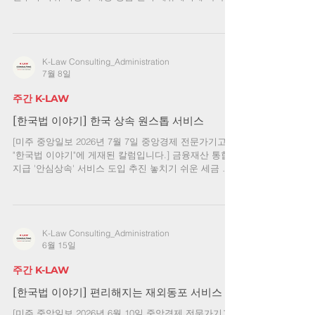
주자 판정·양국 세금 점검 중요 미국에서 오래 거주한
한인들이 은퇴 후 한국 정착을 생각할 때 주거와 의료보
험만큼 먼저 살펴야 할 것이 세금이다. 미국에서 모은
예금·주식·부동산·연금이 있는 상태에서 생활근거지를
K-Law Consulting_Administration
한국으로 옮기면, 어느 날부터 한국의 세법상 거주자가
7월 8일
되는지에 따라 과세범위와 신고의무가 달라질 수 있기
때문이다. 이러한 불안을 덜기 위해 한국 국세청은 2026
주간 K-LAW
년 7월부터 한국으로 복귀를 희망하는 재외국민에게 온
라인 일대일 세무상담을 정식으로 제공하기 시작했다.
[한국법 이야기] 한국 상속 원스톱 서비스
대상은 장기간 해외에 체류한 재외국민 중 복귀 예정자
[미주 중앙일보 2026년 7월 7일 중앙경제 전문가기고의
이다. 상담 신청서를 국세청 웹사이트(nts.go.kr)에서 다
"한국법 이야기"에 게재된 칼럼입니다.] 금융재산 통합
운로드 받아 작성한 뒤 이메일(uturn2026@nts.go.kr)이
지급 '안심상속' 서비스 도입 추진 놓치기 쉬운 세금 등
나 팩 스(+82 503-1
문제 등은 별도로 점검해야 미주 한인들이 한국 상속 문
제를 처리할 때 가장 먼저 부딪히는 어려움 중 하나는
‘어디에 어떤 재산이 있는지 모른다’는 점이다. 가족이
한국에서 돌아가신 경우, 상속인은 예금, 보험, 증권계
K-Law Consulting_Administration
좌, 부동산, 세금 체납 여부 등을 확인해야 한다. 그러나
6월 15일
해외에 거주하는 상속인 입장에서는 한국 금융기관을
일일이 확인하고, 필요한 서류를 준비하고, 가족들과 연
주간 K-LAW
락을 맞추는 과정이 결코 간단하지 않다. 다행히 한국에
는 사망자의 재산을 조회할 수 있는 제도가 이미 마련되
[한국법 이야기] 편리해지는 재외동포 서비스
어 있다. ‘안심상속 원스톱서비스’를 이용하면 사망자의
[미주 중앙일보 2026년 6월 10일 중앙경제 전문가기고