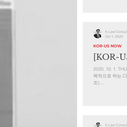
K-Law Consul
Oct 1, 2020
KOR-US NOW
[KOR-US
2020. 10. 1
목적으로 하는 C
조)....
K-Law Consul