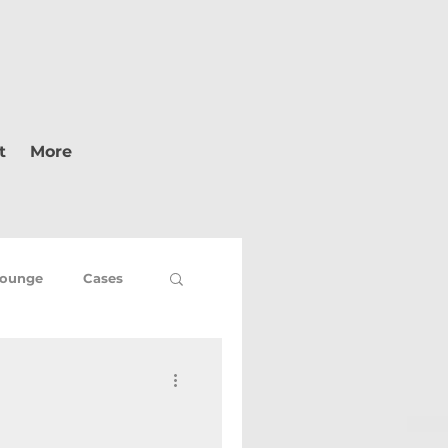
t
More
ounge
Cases