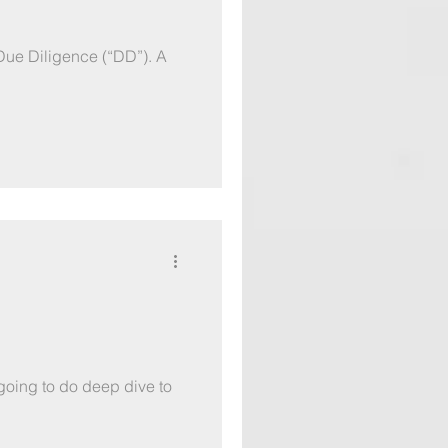
Due Diligence (“DD”). A
going to do deep dive to