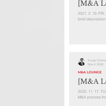
[M&A Lo
2021. 2. 19. FRI
brief description
K-Law Consul
Nov 4, 2020
M&A LOUNGE
[M&A Lo
2020. 11. 17. TU
M&A process fro