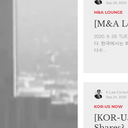
Sep 29, 2020
M&A LOUNGE
[M&A L
2020. 9. 29
다. 한국에서는 
다수...
K-Law Consul
Sep 24, 2020
KOR-US NOW
[KOR-U
Shares?