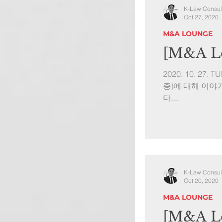
K-Law Consul
Oct 27, 2020
M&A LOUNGE
[M&A Lo
2020. 10. 27
증)에 대해 이야
다....
K-Law Consul
Oct 20, 2020
M&A LOUNGE
[M&A Lo