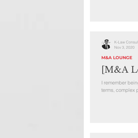
K-Law Consul
Nov 3, 2020
M&A LOUNGE
[M&A Lo
I remember being
terms, complex p