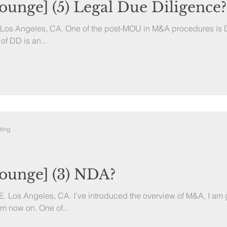
unge] (5) Legal Due Diligence?
. Los Angeles, CA. One of the post-MOU in M&A procedures is 
 of DD is an...
ting
unge] (3) NDA?
E. Los Angeles, CA. I've introduced the overview of M&A, I am 
m now on. One of...